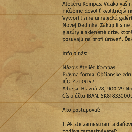
Ateliéru Kompas. Vďaka vaši
môžeme dovoliť kvalitnejší m
Vytvorili sme umeleckú galéri
Novej Dedinke. Zakúpili sme a
glazúry a sklenené drte, ktor
posúvajú na profi úroveň. Ďa
Info o nás:
Názov: Ateliér Kompas
Právna forma: Občianske zdr
IČO: 42139147
Adresa: Hlavná 28, 900 29 N
Číslo účtu IBAN:
SK81833000
Ako postupovať:
1. Ak ste zamestnaní a daňov
podáva zamestnávateľ: