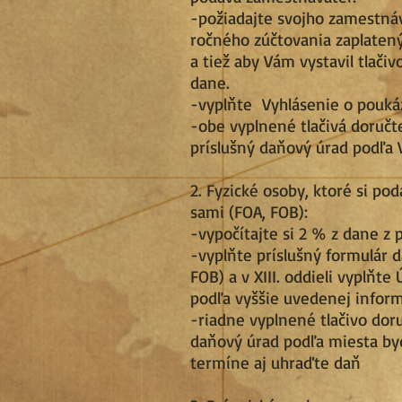
-požiadajte svojho zamestná
ročného zúčtovania zaplaten
a tiež aby Vám vystavil tlači
dane.
-vyplňte Vyhlásenie o pouká
-obe vyplnené tlačivá doručte
príslušný daňový úrad podľa 
2. Fyzické osoby, ktoré si po
sami (FOA, FOB):
-vypočítajte si 2 % z dane z 
-vyplňte príslušný formulár 
FOB) a v XIII. oddieli vyplňte
podľa vyššie uvedenej infor
-riadne vyplnené tlačivo dor
daňový úrad podľa miesta byd
termíne aj uhraďte daň