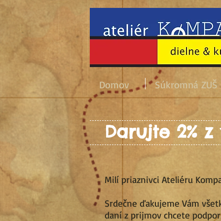
Domov
Súkromná ZUŠ
Darujte 2% z
Milí priaznivci Ateliéru Kompa
Srdečne ďakujeme Vám všetký
daní z prijmov chcete podpori