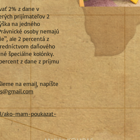
vať 2% z dane v
erých prijímateľov 2
ýška na jedného
 Právnické osoby nemajú
e", ale 2 percentá z
tredníctvom daňového
ené špeciálne kolónky.
percent z dane z príjmu
šleme na email, napíšte
as@gmail.com
tel/ako-mam-poukazat-