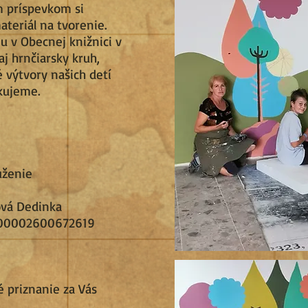
m príspevkom si
ateriál na tvorenie.
u v Obecnej knižnici v
j hrnčiarsky kruh,
é výtvory našich detí
kujeme.
uženie
ová Dedinka
00002600672619
é priznanie za Vás