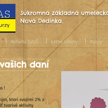
Súkromná základná umelecká
Nová Dedinka
Aktivity SZUŠ
Letné tábory
Kurzy
 vašich daní
s !
m, ktorí svojimi 2% z
ť tvorivé aktivity