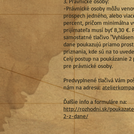
3. Právnické osoby:
-Právnické osoby môžu veno
prospech jedného, alebo viac
percent, pričom minimálna v
prijímateľa musí byť 8,30 €.
samostatné tlačivo "Vyhláseni
dane poukazujú priamo pros
priznania, kde sú na to uved
Celý postup na poukázanie 2 
pre právnické osoby.
Predvyplnené tlačivá Vám po
nám na adresu:
atelierkomp
Ďalšie info a formuláre na:
http://rozhodni.sk/poukaza
2-z-dane/