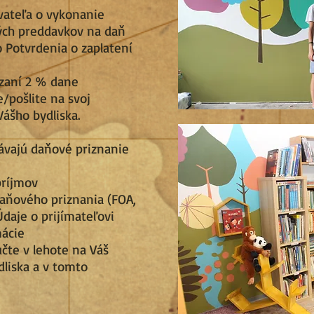
vateľa o vykonanie
ých preddavkov na daň
vo Potvrdenia o zaplatení
zaní 2 % dane
/pošlite na svoj
Vášho bydliska.
dávajú daňové priznanie
príjmov
daňového priznania (FOA,
 Údaje o prijímateľovi
mácie
učte v lehote na Váš
liska a v tomto